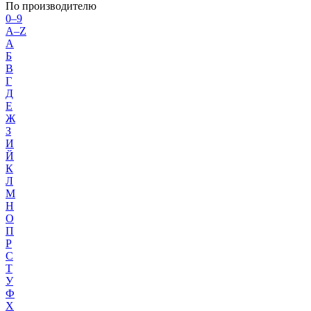
По производителю
0–9
A–Z
А
Б
В
Г
Д
Е
Ж
З
И
Й
К
Л
М
Н
О
П
Р
С
Т
У
Ф
Х