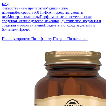
БАД
Лекарственные препараты
Медицинские
изделия
Дез.средства
ОПТИКА и средства ухода за
ней
Минеральные воды
Парфюмерные и косметические
средства
Питание детское, лечебное, диетическое
Предметы и
средства личной гигиены
Предметы по уходу за детьми и
больными
Прочее
По популярности
По алфавиту
По цене
По наличию