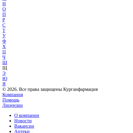
Н
О
П
Р
С
Т
У
Ф
Х
Ц
Ч
Ш
Щ
Э
Ю
Я
© 2026. Все права защищены Курганфармация
Компания
Помощь
Лицензии
О компании
Новости
Вакансии
Аптеки