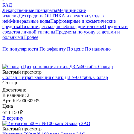
БАД
Лекарственные препараты
Медицинские
изделия
Дез.средства
ОПТИКА и средства ухода за
ней
Минеральные воды
Парфюмерные и косметические
средства
Питание детское, лечебное, диетическое
Предметы и
средства личной гигиены
Предметы по уходу за детьми и
больными
Прочее
По популярности
По алфавиту
По цене
По наличию
Быстрый просмотр
Солгар Цитрат кальция с вит. Д3 №60 табл. Солгар
Солгар
Достаточно
В наличии: 2
Арт. KF-00030935
Цена
от 1 150 ₽
В корзину
Быстрый просмотр