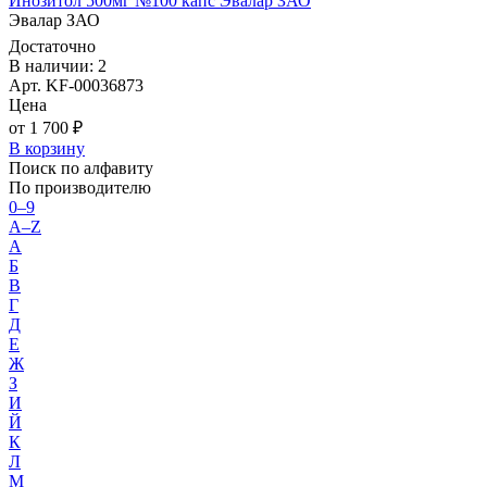
Инозитол 500мг №100 капс Эвалар ЗАО
Эвалар ЗАО
Достаточно
В наличии: 2
Арт. KF-00036873
Цена
от 1 700 ₽
В корзину
Поиск по алфавиту
По производителю
0–9
A–Z
А
Б
В
Г
Д
Е
Ж
З
И
Й
К
Л
М