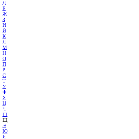
Д
Е
Ж
З
И
Й
К
Л
М
Н
О
П
Р
С
Т
У
Ф
Х
Ц
Ч
Ш
Щ
Э
Ю
Я