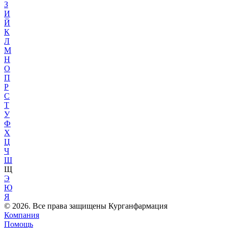
З
И
Й
К
Л
М
Н
О
П
Р
С
Т
У
Ф
Х
Ц
Ч
Ш
Щ
Э
Ю
Я
© 2026. Все права защищены Курганфармация
Компания
Помощь