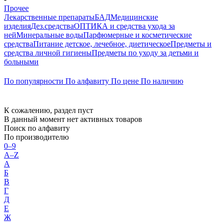
Прочее
Лекарственные препараты
БАД
Медицинские
изделия
Дез.средства
ОПТИКА и средства ухода за
ней
Минеральные воды
Парфюмерные и косметические
средства
Питание детское, лечебное, диетическое
Предметы и
средства личной гигиены
Предметы по уходу за детьми и
больными
По популярности
По алфавиту
По цене
По наличию
К сожалению, раздел пуст
В данный момент нет активных товаров
Поиск по алфавиту
По производителю
0–9
A–Z
А
Б
В
Г
Д
Е
Ж