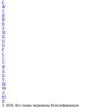
Е
Ж
З
И
Й
К
Л
М
Н
О
П
Р
С
Т
У
Ф
Х
Ц
Ч
Ш
Щ
Э
Ю
Я
© 2026. Все права защищены Курганфармация