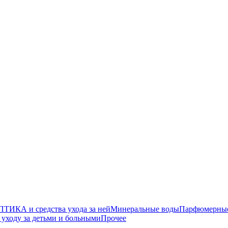
ТИКА и средства ухода за ней
Минеральные воды
Парфюмерные 
уходу за детьми и больными
Прочее