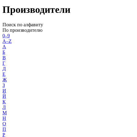
Производители
Поиск по алфавиту
По производителю
0–9
A–Z
А
Б
В
Г
Д
Е
Ж
З
И
Й
К
Л
М
Н
О
П
Р