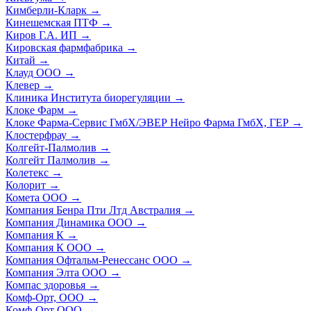
Кимберли-Кларк
→
Кинешемская ПТФ
→
Киров Г.А. ИП
→
Кировская фармфабрика
→
Китай
→
Клауд ООО
→
Клевер
→
Клиника Института биорегуляции
→
Клоке Фарм
→
Клоке Фарма-Сервис ГмбХ/ЭВЕР Нейро Фарма ГмбХ, ГЕР
→
Клостерфрау
→
Колгейт-Палмолив
→
Колгейт Палмолив
→
Колетекс
→
Колорит
→
Комета ООО
→
Компания Бенра Пти Лтд Австралия
→
Компания Динамика ООО
→
Компания К
→
Компания К ООО
→
Компания Офтальм-Ренессанс ООО
→
Компания Элта ООО
→
Компас здоровья
→
Комф-Орт, ООО
→
Комф-Орт ООО
→