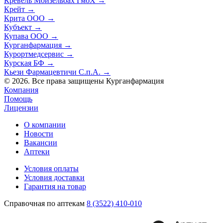
Кревель Мойзельбах ГмбХ
→
Крейт
→
Крита ООО
→
Кубъект
→
Купава ООО
→
Курганфармация
→
Курортмедсервис
→
Курская БФ
→
Кьези Фармацевтичи С.п.А.
→
© 2026. Все права защищены Курганфармация
Компания
Помощь
Лицензии
О компании
Новости
Вакансии
Аптеки
Условия оплаты
Условия доставки
Гарантия на товар
Справочная по аптекам
8 (3522) 410-010