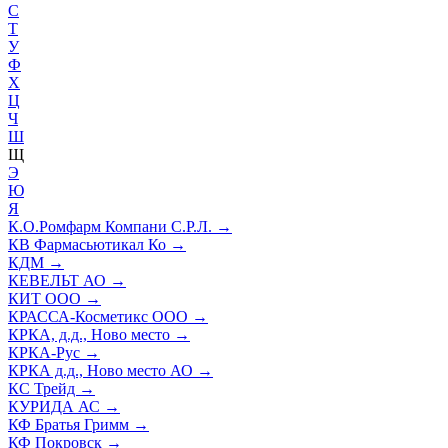
С
Т
У
Ф
Х
Ц
Ч
Ш
Щ
Э
Ю
Я
К.О.Ромфарм Компани С.Р.Л.
→
КВ Фармасьютикал Ко
→
КДМ
→
КЕВЕЛЬТ АО
→
КИТ ООО
→
КРАССА-Косметикс ООО
→
КРКА, д.д., Ново место
→
КРКА-Рус
→
КРКА д.д., Ново место АО
→
КС Трейд
→
КУРИДА АС
→
КФ Братья Гримм
→
КФ Покровск
→