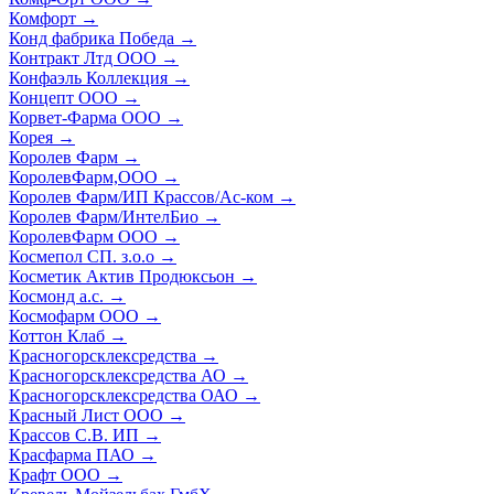
Комфорт
→
Конд фабрика Победа
→
Контракт Лтд ООО
→
Конфаэль Коллекция
→
Концепт ООО
→
Корвет-Фарма ООО
→
Корея
→
Королев Фарм
→
КоролевФарм,ООО
→
Королев Фарм/ИП Крассов/Ас-ком
→
Королев Фарм/ИнтелБио
→
КоролевФарм ООО
→
Космепол СП. з.о.о
→
Косметик Актив Продюксьон
→
Космонд а.с.
→
Космофарм ООО
→
Коттон Клаб
→
Красногорсклексредства
→
Красногорсклексредства АО
→
Красногорсклексредства ОАО
→
Красный Лист ООО
→
Крассов С.В. ИП
→
Красфарма ПАО
→
Крафт ООО
→