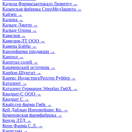
Кадила Фармасьютикалз Лимитед
→
Казанская фабрика СпецМедЗащита
→
Кайзер
→
Калина
→
Кальце Джити
→
Кальце Олона
→
Камелия
→
Камелия-ЛТ ООО
→
Камера Бэйби
→
Канонфарма продакшн
→
Канпол
→
Капитал солей
→
Карачинский источник
→
Карбон-Шунгит
→
Карекс Индастриз/Рихтер Руббер
→
Каталент
→
Каталент Германия Эбербах ГмбХ
→
Квадрат-С ООО
→
Квадрат С
→
Квайссер фарма Гмбх
→
Кей Даблью Инновейшнс Ко.
→
Кемеровская фармфабрика
→
Кенди ЛТД
→
Керн Фарма С.Л.
→
Киевгума
→