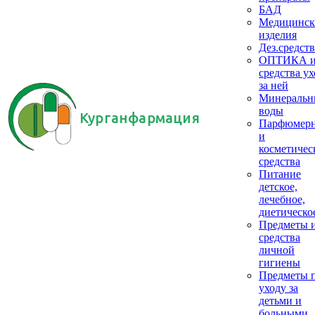
БАД
Медицинск
изделия
Дез.средств
ОПТИКА 
средства ух
за ней
Минеральн
воды
Курганфармация
Парфюмер
и
косметичес
средства
Питание
детское,
лечебное,
диетическо
Предметы 
средства
личной
гигиены
Предметы 
уходу за
детьми и
больными