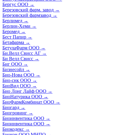
Бергус ООО
→
Березовский фарм. завод
→
Березовский фармзавод
→
Берлимед
→
Берлин-Хеми
→
Беромед
→
Бест Папир
→
Бетафарма
→
БетулаФарм ООО
→
Би.Велл Свисс АГ
→
Би Велл Свисс
→
Биг ООО
→
Бизнесойл
→
Био-Нова ООО
→
Био-снк ООО
→
БиоВид ООО
→
Био Лонг Лайф ООО
→
БиоНатурика ООО
→
БиоФармКомбинат ООО
→
Биогард
→
Биогровинг
→
Биоинвентика ООО
→
Биоинвентика ООО
→
Биокодекс
→
Биокон ООО МНПО
→