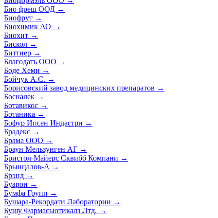
Биоформэль ООО
→
Био фреш ООД
→
Биофрут
→
Биохимик АО
→
Биохит
→
Бискол
→
Биттнер
→
Благодать ООО
→
Боде Хеми
→
Бойчук А.С.
→
Борисовский завод медицинских препаратов
→
Босналек
→
Ботавикос
→
Ботаника
→
Бофур Ипсен Индастри
→
Брадекс
→
Брама ООО
→
Браун Мельзунген АГ
→
Бристол-Майерс Сквибб Компани
→
Брынцалов-А
→
Брэнд
→
Буарон
→
Бумфа Групп
→
Бушара-Рекордати Лаборатории
→
Бушу Фармасьютикалз Лтд.
→