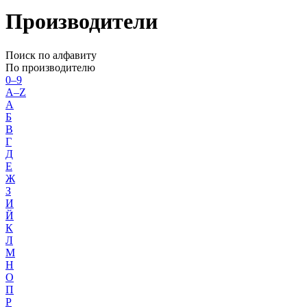
Производители
Поиск по алфавиту
По производителю
0–9
A–Z
А
Б
В
Г
Д
Е
Ж
З
И
Й
К
Л
М
Н
О
П
Р