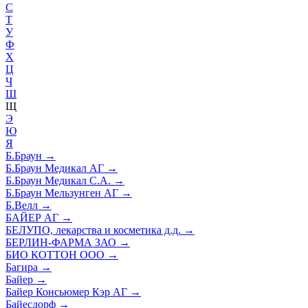
С
Т
У
Ф
Х
Ц
Ч
Ш
Щ
Э
Ю
Я
Б.Браун
→
Б.Браун Медикал АГ
→
Б.Браун Медикал С.А.
→
Б.Браун Мельзунген АГ
→
Б.Велл
→
БАЙЕР АГ
→
БЕЛУПО, лекарства и косметика д.д.
→
БЕРЛИН-ФАРМА ЗАО
→
БИО КОТТОН ООО
→
Багира
→
Байер
→
Байер Консьюмер Кэр АГ
→
Байесдорф
→