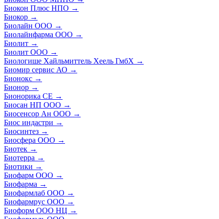
Биокон Плюс НПО
→
Биокор
→
Биолайн ООО
→
Биолайнфарма ООО
→
Биолит
→
Биолит ООО
→
Биологише Хайльмиттель Хеель ГмбХ
→
Биомир сервис АО
→
Бионокс
→
Бионор
→
Бионорика СЕ
→
Биосан НП ООО
→
Биосенсор Ан ООО
→
Биос индастри
→
Биосинтез
→
Биосфера ООО
→
Биотек
→
Биотерра
→
Биотики
→
Биофарм ООО
→
Биофарма
→
Биофармлаб ООО
→
Биофармрус ООО
→
Биоформ ООО НЦ
→