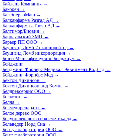
Байлань Компания
→
Бакорен
→
БалЭнергоМаш
→
Балканфарма-Разгад АД
→
Балканфарма - Троян АД
→
Балтимор/Биовид
→
Барнаульский ЗМП
→
Барьер ПП ООО
→
Бауш энд Ломб Инкорпорейтед
→
Бауш энд Ломб инкорпорация
→
Безен Мэньюфекчуринг Белджиум
→
Бейджинг
→
Бейджинг Форнерс Медикал Эквипмент Ко.,Лтд
→
Бейджинг Форнёрс Мед
→
Бектон Дикинсон
→
Бектон Дикинсон энд Компа
→
Белдревсервис ООО
→
Белкозин
→
Белла
→
Белмедпрепараты
→
Белое дерево ООО
→
Белупо лекарства и косметика дд
→
Бельведер Норд Сиа
→
Бентус лаборатории,ООО
→
Бентус лаборатории ООО
→