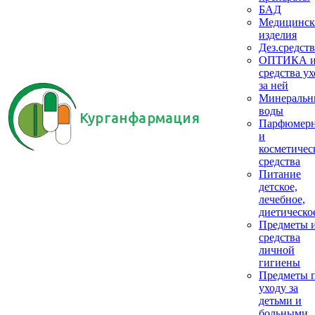
БАД
Медицинск
изделия
Дез.средств
ОПТИКА 
средства ух
за ней
Минеральн
воды
Курганфармация
Парфюмер
и
косметичес
средства
Питание
детское,
лечебное,
диетическо
Предметы 
средства
личной
гигиены
Предметы 
уходу за
детьми и
больными