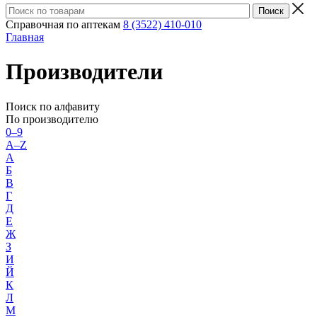
Справочная по аптекам
8 (3522) 410-010
Главная
Производители
Поиск по алфавиту
По производителю
0–9
A–Z
А
Б
В
Г
Д
Е
Ж
З
И
Й
К
Л
М