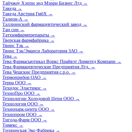
Тайчжоу Хэппи энд Мэрри Бизнес Лтд
→
Такеда
→
Такеда Австрия ГмбХ
→
Талион-А
→
Таллиннский фармацевтический завод
→
Тан син
→
Татхимфармпрепараты
→
Тверская фармфабрика
→
Твинс Тэк
→
Твинс Тэк/Эманси Лаборатория ЗАО
→
Тева
→
Тева Фармасьютикал Воркс Прайвэт Лимитед Компани
→
Тева Фармацевтические Предприятия Лтд.
→
Тева Чешские Предприятия с.р.о.
→
Термоприбор ОАО
→
Терра ООО
→
Техидос Эластикос
→
ТехноПро ООО
→
Технологии Холодовой Цепи ООО
→
Технология ООО
→
Технопарк-центр ООО
→
Технопром ООО
→
Тигода-Фарм ООО
→
Тимекс
→
Тихвинская Эко Фабрика
→