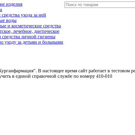
ие изделия
а
редства ухода за ней
ые воды
е и косметические средства
тское, лечебное, диетическое
 средства личной гигиены
о уходу за детьми и больными
урганфармация". В настоящее время сайт работает в тестовом р
чить в единой справочной службе по номеру 410-010