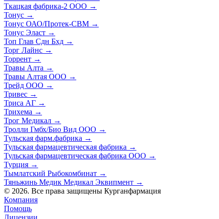
Ткацкая фабрика-2 ООО
→
Тонус
→
Тонус ОАО/Протек-СВМ
→
Тонус Эласт
→
Топ Глав Сдн Бхд
→
Торг Лайнс
→
Торрент
→
Травы Алта
→
Травы Алтая ООО
→
Трейд ООО
→
Тривес
→
Триса АГ
→
Трихема
→
Трог Медикал
→
Тролли Гмбх/Био Вид ООО
→
Тульская фарм.фабрика
→
Тульская фармацевтическая фабрика
→
Тульская фармацевтическая фабрика ООО
→
Турция
→
Тымлатский Рыбокомбинат
→
Тяньжинь Медик Медикал Эквипмент
→
© 2026. Все права защищены Курганфармация
Компания
Помощь
Лицензии