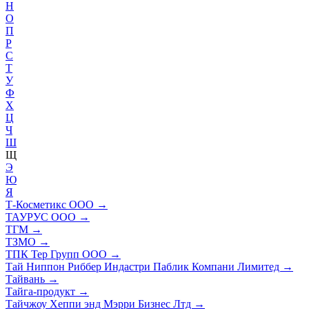
Н
О
П
Р
С
Т
У
Ф
Х
Ц
Ч
Ш
Щ
Э
Ю
Я
Т-Косметикс ООО
→
ТАУРУС ООО
→
ТГМ
→
ТЗМО
→
ТПК Тер Групп ООО
→
Тай Ниппон Риббер Индастри Паблик Компани Лимитед
→
Тайвань
→
Тайга-продукт
→
Тайчжоу Хеппи энд Мэрри Бизнес Лтд
→