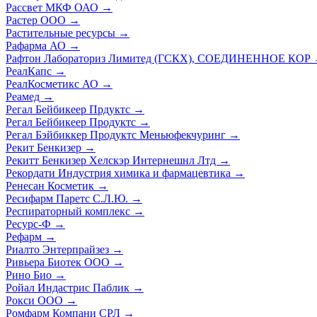
Рассвет МКФ ОАО
→
Растер ООО
→
Растительные ресурсы
→
Рафарма АО
→
Рафтон Лабораториз Лимитед (ГСКХ), СОЕДИНЕННОЕ КОР
РеалКапс
→
РеалКосметикс АО
→
Реамед
→
Регал Бейбикеер Прдуктс
→
Регал Бейбикеер Продуктс
→
Регал Бэйбиккер Продуктс Меньюфекчуринг
→
Рекит Бенкизер
→
Рекитт Бенкизер Хелскэр Интернешнл Лтд
→
Рекордати Индустрия химика и фармацевтика
→
Ренесан Косметик
→
Ресифарм Паретс С.Л.Ю.
→
Респираторный комплекс
→
Ресурс-Ф
→
Рефарм
→
Риалто Энтерпрайзез
→
Ривьера Биотек ООО
→
Рино Био
→
Ройал Индастрис Паблик
→
Рокси ООО
→
Ромфарм Компани СРЛ
→