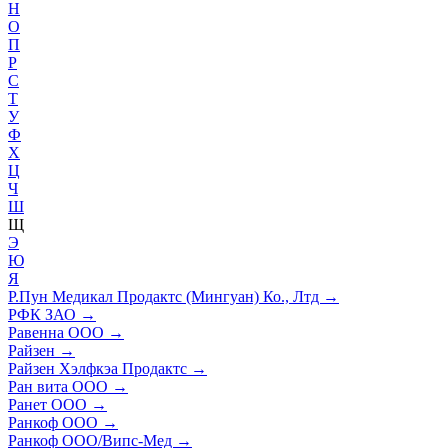
Н
О
П
Р
С
Т
У
Ф
Х
Ц
Ч
Ш
Щ
Э
Ю
Я
Р.Пун Медикал Продактс (Мингуан) Ко., Лтд
→
РФК ЗАО
→
Равенна ООО
→
Райзен
→
Райзен Хэлфкэа Продактс
→
Ран вита ООО
→
Ранет ООО
→
Ранкоф ООО
→
Ранкоф ООО/Випс-Мед
→