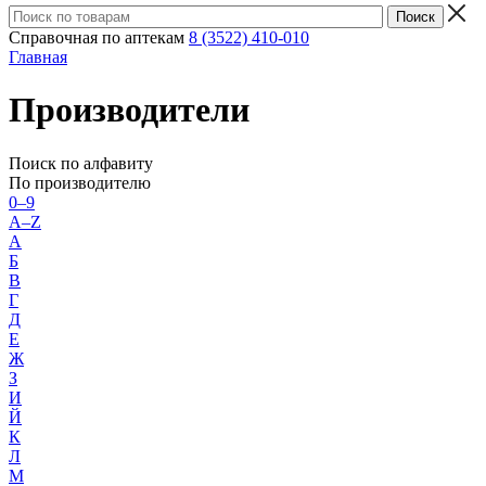
Справочная по аптекам
8 (3522) 410-010
Главная
Производители
Поиск по алфавиту
По производителю
0–9
A–Z
А
Б
В
Г
Д
Е
Ж
З
И
Й
К
Л
М