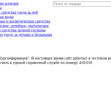
ие изделия
а
редства ухода за ней
ые воды
е и косметические средства
тское, лечебное, диетическое
 средства личной гигиены
о уходу за детьми и больными
урганфармация". В настоящее время сайт работает в тестовом р
чить в единой справочной службе по номеру 410-010