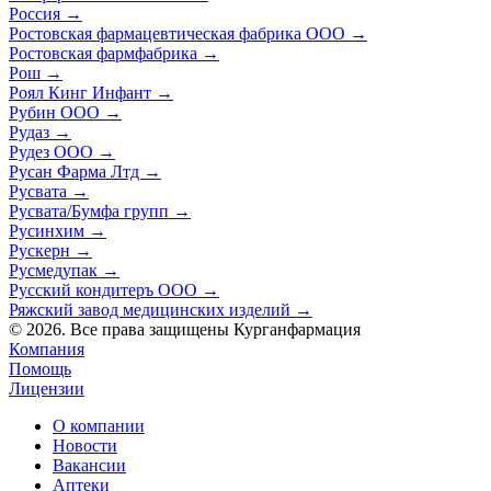
Россия
→
Ростовская фармацевтическая фабрика ООО
→
Ростовская фармфабрика
→
Рош
→
Роял Кинг Инфант
→
Рубин ООО
→
Рудаз
→
Рудез ООО
→
Русан Фарма Лтд
→
Русвата
→
Русвата/Бумфа групп
→
Русинхим
→
Рускерн
→
Русмедупак
→
Русский кондитеръ ООО
→
Ряжский завод медицинских изделий
→
© 2026. Все права защищены Курганфармация
Компания
Помощь
Лицензии
О компании
Новости
Вакансии
Аптеки