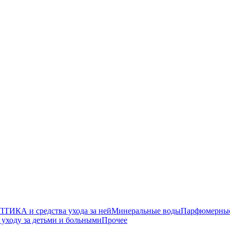
ТИКА и средства ухода за ней
Минеральные воды
Парфюмерные 
уходу за детьми и больными
Прочее