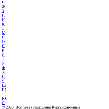
Е
Ж
З
И
Й
К
Л
М
Н
О
П
Р
С
Т
У
Ф
Х
Ц
Ч
Ш
Щ
Э
Ю
Я
© 2026. Все права защищены Курганфармация