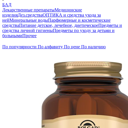
БАД
Лекарственные препараты
Медицинские
изделия
Дез.средства
ОПТИКА и средства ухода за
ней
Минеральные воды
Парфюмерные и косметические
средства
Питание детское, лечебное, диетическое
Предметы и
средства личной гигиены
Предметы по уходу за детьми и
больными
Прочее
По популярности
По алфавиту
По цене
По наличию