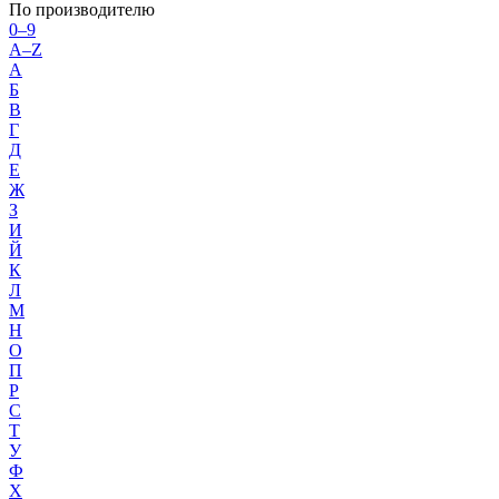
По производителю
0–9
A–Z
А
Б
В
Г
Д
Е
Ж
З
И
Й
К
Л
М
Н
О
П
Р
С
Т
У
Ф
Х