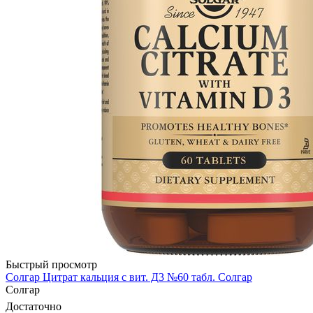
Быстрый просмотр
Солгар Цитрат кальция с вит. Д3 №60 табл. Солгар
Солгар
Достаточно