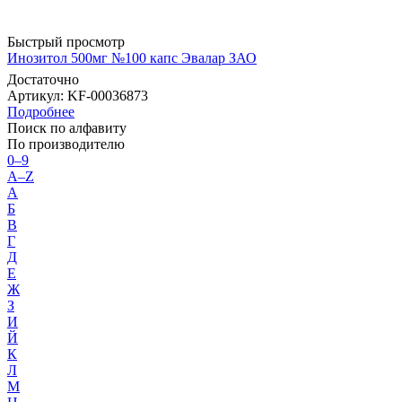
Быстрый просмотр
Инозитол 500мг №100 капс Эвалар ЗАО
Достаточно
Артикул
: KF-00036873
Подробнее
Поиск по алфавиту
По производителю
0–9
A–Z
А
Б
В
Г
Д
Е
Ж
З
И
Й
К
Л
М