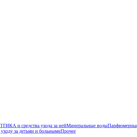
ТИКА и средства ухода за ней
Минеральные воды
Парфюмерные 
уходу за детьми и больными
Прочее