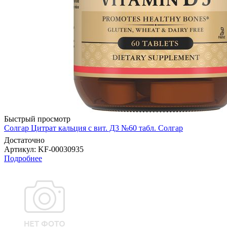
Быстрый просмотр
Солгар Цитрат кальция с вит. Д3 №60 табл. Солгар
Достаточно
Артикул
: KF-00030935
Подробнее