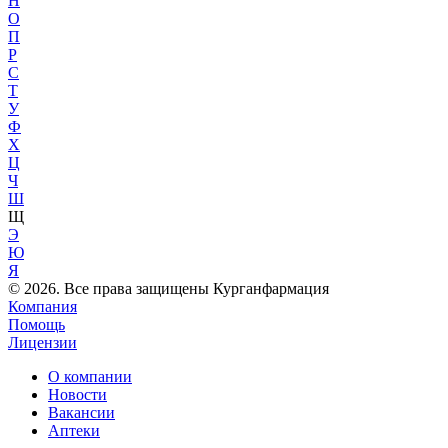
Н
О
П
Р
С
Т
У
Ф
Х
Ц
Ч
Ш
Щ
Э
Ю
Я
© 2026. Все права защищены Курганфармация
Компания
Помощь
Лицензии
О компании
Новости
Вакансии
Аптеки