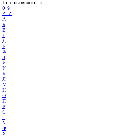
По производителю
0–9
A–Z
А
Б
В
Г
Д
Е
Ж
З
И
Й
К
Л
М
Н
О
П
Р
С
Т
У
Ф
Х