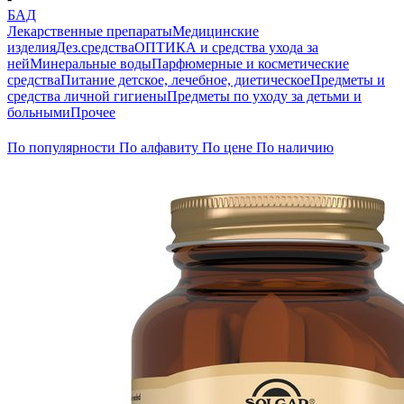
БАД
Лекарственные препараты
Медицинские
изделия
Дез.средства
ОПТИКА и средства ухода за
ней
Минеральные воды
Парфюмерные и косметические
средства
Питание детское, лечебное, диетическое
Предметы и
средства личной гигиены
Предметы по уходу за детьми и
больными
Прочее
По популярности
По алфавиту
По цене
По наличию