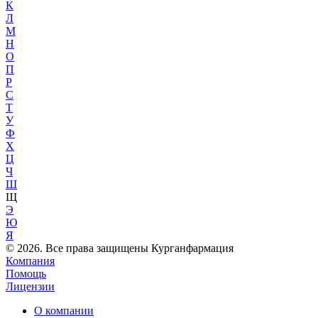
К
Л
М
Н
О
П
Р
С
Т
У
Ф
Х
Ц
Ч
Ш
Щ
Э
Ю
Я
© 2026. Все права защищены Курганфармация
Компания
Помощь
Лицензии
О компании