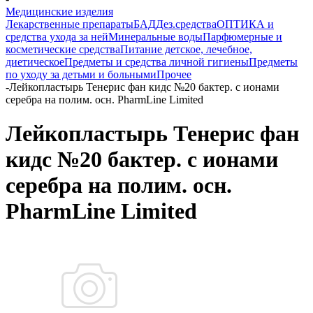
Медицинские изделия
Лекарственные препараты
БАД
Дез.средства
ОПТИКА и
средства ухода за ней
Минеральные воды
Парфюмерные и
косметические средства
Питание детское, лечебное,
диетическое
Предметы и средства личной гигиены
Предметы
по уходу за детьми и больными
Прочее
-
Лейкопластырь Тенерис фан кидс №20 бактер. с ионами
серебра на полим. осн. PharmLine Limited
Лейкопластырь Тенерис фан
кидс №20 бактер. с ионами
серебра на полим. осн.
PharmLine Limited