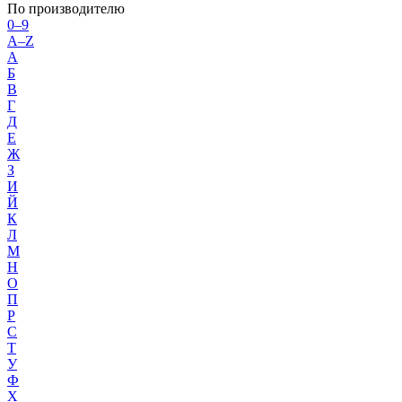
По производителю
0–9
A–Z
А
Б
В
Г
Д
Е
Ж
З
И
Й
К
Л
М
Н
О
П
Р
С
Т
У
Ф
Х