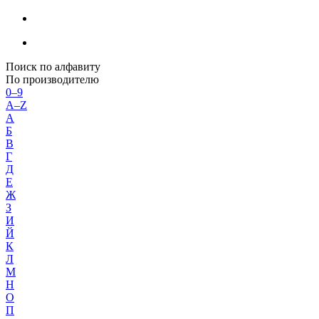
Поиск по алфавиту
По производителю
0–9
A–Z
А
Б
В
Г
Д
Е
Ж
З
И
Й
К
Л
М
Н
О
П