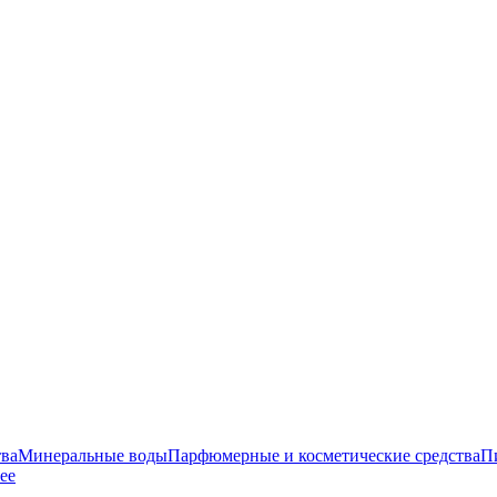
тва
Минеральные воды
Парфюмерные и косметические средства
Пи
ее