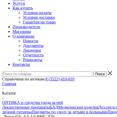
Услуги
Как купить
Условия оплаты
Условия доставки
Гарантия на товар
Производители
Магазины
О компании
Новости
Документы
Лицензии
Отчетность
Реквизиты
Контакты
Справочная по аптекам
8 (3522) 410-010
Главная
-
Каталог
-
ОПТИКА и средства ухода за ней
Лекарственные препараты
БАД
Медицинские изделия
Дез.средс
личной гигиены
Предметы по уходу за детьми и больными
Проч
-
Линза ОА -6,5-4,0 НМС Д70