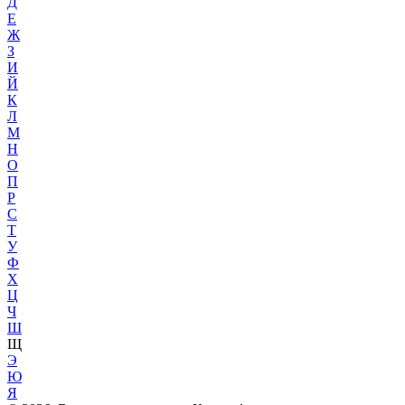
Д
Е
Ж
З
И
Й
К
Л
М
Н
О
П
Р
С
Т
У
Ф
Х
Ц
Ч
Ш
Щ
Э
Ю
Я