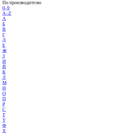
По производителю
0–9
A–Z
А
Б
В
Г
Д
Е
Ж
З
И
Й
К
Л
М
Н
О
П
Р
С
Т
У
Ф
Х