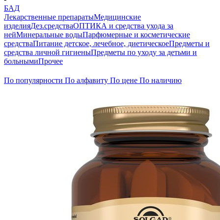
БАД
Лекарственные препараты
Медицинские
изделия
Дез.средства
ОПТИКА и средства ухода за
ней
Минеральные воды
Парфюмерные и косметические
средства
Питание детское, лечебное, диетическое
Предметы и
средства личной гигиены
Предметы по уходу за детьми и
больными
Прочее
По популярности
По алфавиту
По цене
По наличию