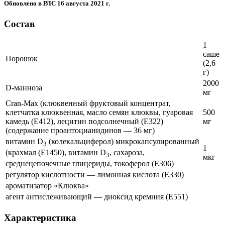
Обновлено в РЛС 16 августа 2021 г.
Состав
1
саше
Порошок
(2,6
г)
2000
D-манноза
мг
Cran-Max (клюквенный фруктовый концентрат,
клетчатка клюквенная, масло семян клюквы, гуаровая
500
камедь (Е412), лецитин подсолнечный (Е322)
мг
(содержание проантоцианидинов — 36 мг)
витамин D
(колекальциферол) микрокапсулированный
3
1
(крахмал (Е1450), витамин D
, сахароза,
3
мкг
среднецепочечные глицериды, токоферол (Е306)
регулятор кислотности — лимонная кислота (Е330)
ароматизатор «Клюква»
агент антислеживающий — диоксид кремния (Е551)
Характеристика