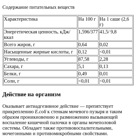
Содержание питательных веществ
Характеристика
На 100 г
На 1 саше (2,6
г)
Энергетическая ценность, кДж/
1,596/377
41,5/ 9,8
ккал
Всего жиров, г
0,64
0,02
Насыщенные жирные кислоты, г
0,12
<0,01
Углеводы, г
87,58
2,28
Сахара, г
5,1
0,13
Белки, г
0,49
0,01
Соли, г
<0,01
<0,01
Действие на организм
Оказывает антиадгезивное действие — препятствует
прикреплению
E.coli
к стенкам мочевого пузыря и таким
образом проникновению и размножению вызывающей
воспаление кишечной палочки в органы мочеполовой
системы. Обладает также противовоспалительными,
мочегонными и противомикробными свойствами.