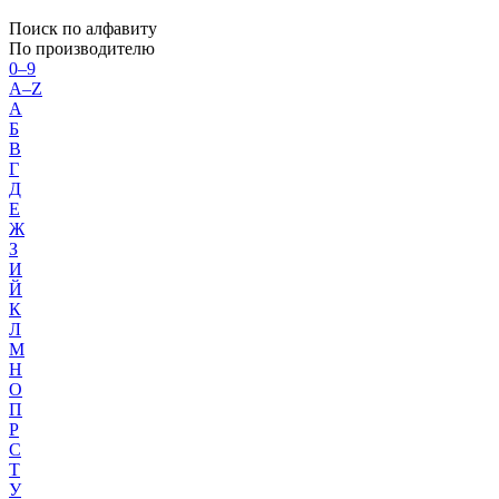
Поиск по алфавиту
По производителю
0–9
A–Z
А
Б
В
Г
Д
Е
Ж
З
И
Й
К
Л
М
Н
О
П
Р
С
Т
У