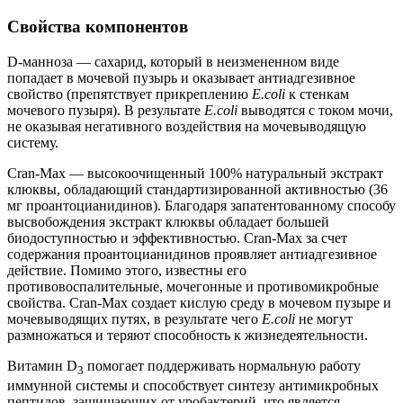
Свойства компонентов
D-манноза — сахарид, который в неизмененном виде
попадает в мочевой пузырь и оказывает антиадгезивное
свойство (препятствует прикреплению
E.coli
к стенкам
мочевого пузыря). В результате
E.coli
выводятся с током мочи,
не оказывая негативного воздействия на мочевыводящую
систему.
Cran-Max — высокоочищенный 100% натуральный экстракт
клюквы, обладающий стандартизированной активностью (36
мг проантоцианидинов). Благодаря запатентованному способу
высвобождения экстракт клюквы обладает большей
биодоступностью и эффективностью. Cran-Max за счет
содержания проантоцианидинов проявляет антиадгезивное
действие. Помимо этого, известны его
противовоспалительные, мочегонные и противомикробные
свойства. Cran-Max создает кислую среду в мочевом пузыре и
мочевыводящих путях, в результате чего
E.coli
не могут
размножаться и теряют способность к жизнедеятельности.
Витамин D
помогает поддерживать нормальную работу
3
иммунной системы и способствует синтезу антимикробных
пептидов, защищающих от уробактерий, что является