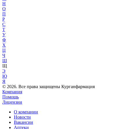
Н
О
П
Р
С
Т
У
Ф
Х
Ц
Ч
Ш
Щ
Э
Ю
Я
© 2026. Все права защищены Курганфармация
Компания
Помощь
Лицензии
О компании
Новости
Вакансии
Аптеки