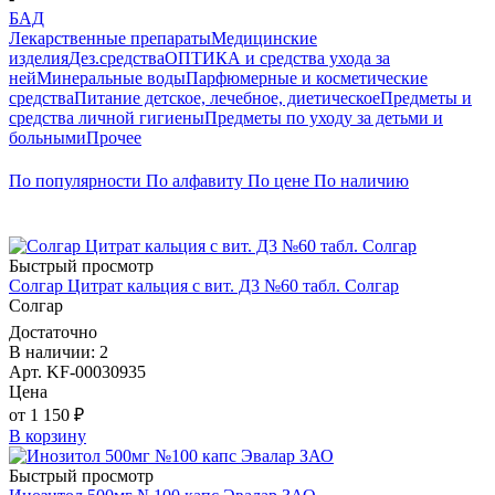
БАД
Лекарственные препараты
Медицинские
изделия
Дез.средства
ОПТИКА и средства ухода за
ней
Минеральные воды
Парфюмерные и косметические
средства
Питание детское, лечебное, диетическое
Предметы и
средства личной гигиены
Предметы по уходу за детьми и
больными
Прочее
По популярности
По алфавиту
По цене
По наличию
Быстрый просмотр
Солгар Цитрат кальция с вит. Д3 №60 табл. Солгар
Солгар
Достаточно
В наличии: 2
Арт. KF-00030935
Цена
от 1 150 ₽
В корзину
Быстрый просмотр