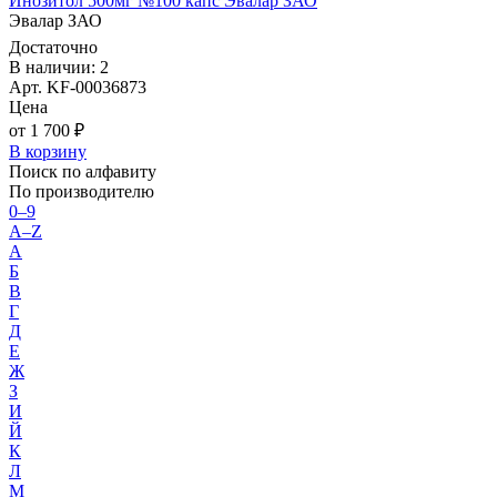
Инозитол 500мг №100 капс Эвалар ЗАО
Эвалар ЗАО
Достаточно
В наличии: 2
Арт. KF-00036873
Цена
от 1 700 ₽
В корзину
Поиск по алфавиту
По производителю
0–9
A–Z
А
Б
В
Г
Д
Е
Ж
З
И
Й
К
Л
М