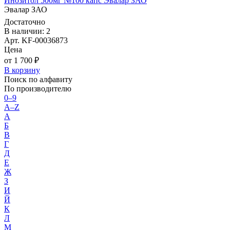
Инозитол 500мг №100 капс Эвалар ЗАО
Эвалар ЗАО
Достаточно
В наличии: 2
Арт. KF-00036873
Цена
от 1 700 ₽
В корзину
Поиск по алфавиту
По производителю
0–9
A–Z
А
Б
В
Г
Д
Е
Ж
З
И
Й
К
Л
М