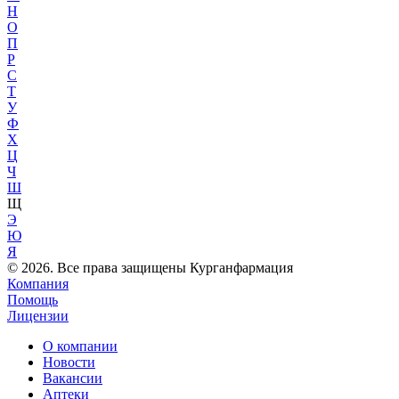
Н
О
П
Р
С
Т
У
Ф
Х
Ц
Ч
Ш
Щ
Э
Ю
Я
© 2026. Все права защищены Курганфармация
Компания
Помощь
Лицензии
О компании
Новости
Вакансии
Аптеки