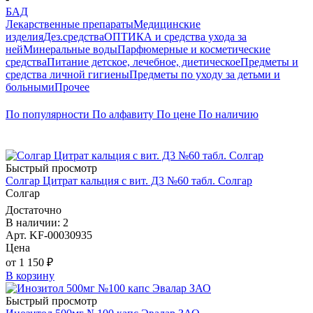
БАД
Лекарственные препараты
Медицинские
изделия
Дез.средства
ОПТИКА и средства ухода за
ней
Минеральные воды
Парфюмерные и косметические
средства
Питание детское, лечебное, диетическое
Предметы и
средства личной гигиены
Предметы по уходу за детьми и
больными
Прочее
По популярности
По алфавиту
По цене
По наличию
Быстрый просмотр
Солгар Цитрат кальция с вит. Д3 №60 табл. Солгар
Солгар
Достаточно
В наличии: 2
Арт. KF-00030935
Цена
от 1 150 ₽
В корзину
Быстрый просмотр