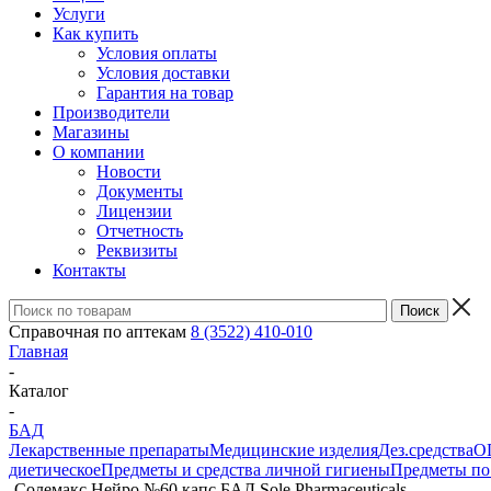
Услуги
Как купить
Условия оплаты
Условия доставки
Гарантия на товар
Производители
Магазины
О компании
Новости
Документы
Лицензии
Отчетность
Реквизиты
Контакты
Справочная по аптекам
8 (3522) 410-010
Главная
-
Каталог
-
БАД
Лекарственные препараты
Медицинские изделия
Дез.средства
ОП
диетическое
Предметы и средства личной гигиены
Предметы по 
-
Солемакс Нейро №60 капс БАД Sole Pharmaceuticals