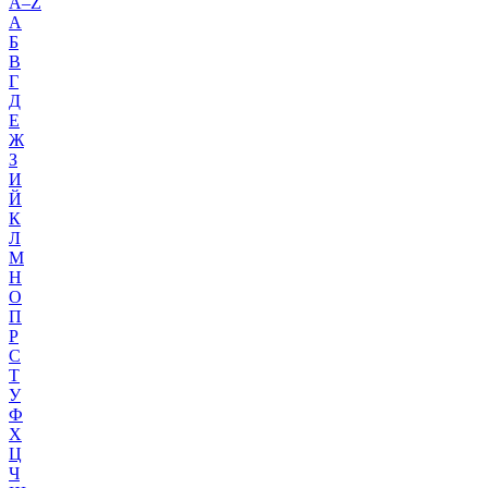
A–Z
А
Б
В
Г
Д
Е
Ж
З
И
Й
К
Л
М
Н
О
П
Р
С
Т
У
Ф
Х
Ц
Ч