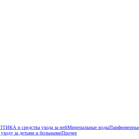
ТИКА и средства ухода за ней
Минеральные воды
Парфюмерные 
уходу за детьми и больными
Прочее