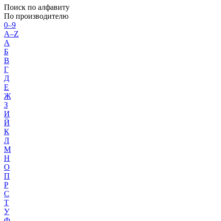
Поиск по алфавиту
По производителю
0–9
A–Z
А
Б
В
Г
Д
Е
Ж
З
И
Й
К
Л
М
Н
О
П
Р
С
Т
У
Ф