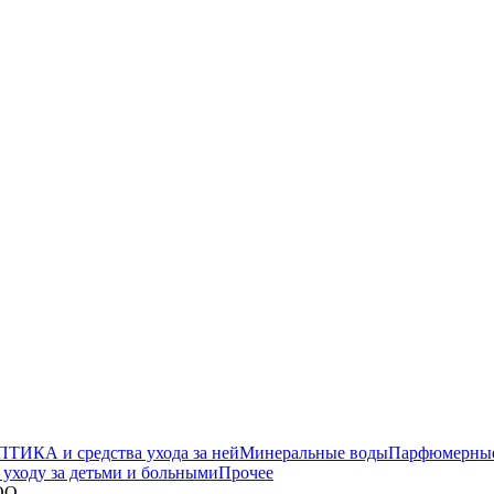
ТИКА и средства ухода за ней
Минеральные воды
Парфюмерные 
уходу за детьми и больными
Прочее
ОО