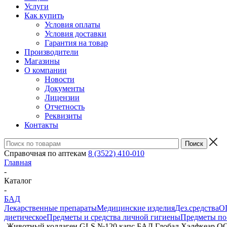
Услуги
Как купить
Условия оплаты
Условия доставки
Гарантия на товар
Производители
Магазины
О компании
Новости
Документы
Лицензии
Отчетность
Реквизиты
Контакты
Справочная по аптекам
8 (3522) 410-010
Главная
-
Каталог
-
БАД
Лекарственные препараты
Медицинские изделия
Дез.средства
ОП
диетическое
Предметы и средства личной гигиены
Предметы по 
-
Животный коллаген GLS №120 капс БАД Глобал Хэлфкеар О