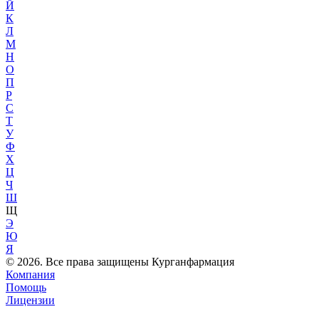
Й
К
Л
М
Н
О
П
Р
С
Т
У
Ф
Х
Ц
Ч
Ш
Щ
Э
Ю
Я
© 2026. Все права защищены Курганфармация
Компания
Помощь
Лицензии