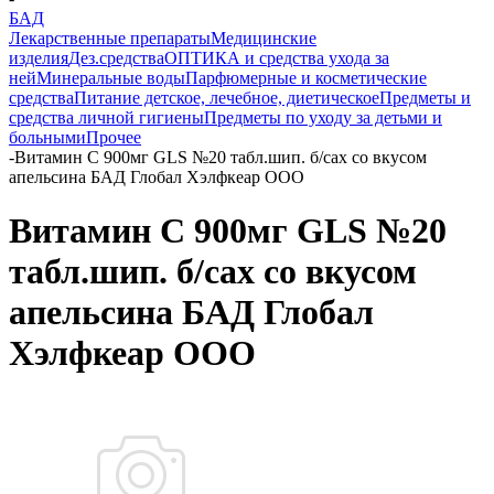
БАД
Лекарственные препараты
Медицинские
изделия
Дез.средства
ОПТИКА и средства ухода за
ней
Минеральные воды
Парфюмерные и косметические
средства
Питание детское, лечебное, диетическое
Предметы и
средства личной гигиены
Предметы по уходу за детьми и
больными
Прочее
-
Витамин C 900мг GLS №20 табл.шип. б/сах со вкусом
апельсина БАД Глобал Хэлфкеар ООО
Витамин C 900мг GLS №20
табл.шип. б/сах со вкусом
апельсина БАД Глобал
Хэлфкеар ООО