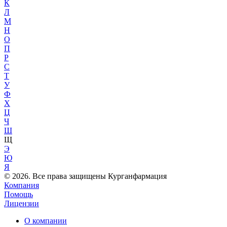
К
Л
М
Н
О
П
Р
С
Т
У
Ф
Х
Ц
Ч
Ш
Щ
Э
Ю
Я
© 2026. Все права защищены Курганфармация
Компания
Помощь
Лицензии
О компании