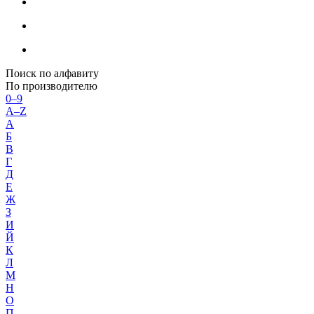
Поиск по алфавиту
По производителю
0–9
A–Z
А
Б
В
Г
Д
Е
Ж
З
И
Й
К
Л
М
Н
О
П