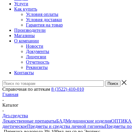
Услуги
Как купить
Условия оплаты
Условия доставки
Гарантия на товар
Производители
Магазины
О компании
Новости
Документы
Лицензии
Отчетность
Реквизиты
Контакты
Справочная по аптекам
8 (3522) 410-010
Главная
-
Каталог
-
Дез.средства
Лекарственные препараты
БАД
Медицинские изделия
ОПТИКА и 
диетическое
Предметы и средства личной гигиены
Предметы по 
-
Перекись водорода 3% 100мл дез.ср-во Экотекс