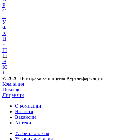
Р
С
Т
У
Ф
Х
Ц
Ч
Ш
Щ
Э
Ю
Я
© 2026. Все права защищены Курганфармация
Компания
Помощь
Лицензии
О компании
Новости
Вакансии
Аптеки
Условия оплаты
Условия доставки