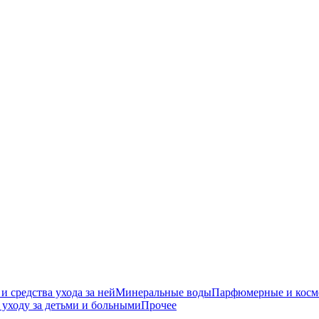
средства ухода за ней
Минеральные воды
Парфюмерные и косме
уходу за детьми и больными
Прочее