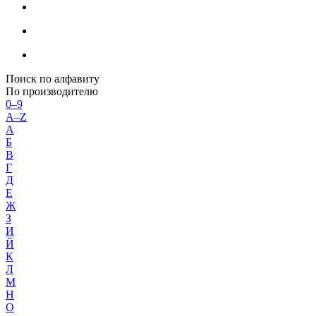
Поиск по алфавиту
По производителю
0–9
A–Z
А
Б
В
Г
Д
Е
Ж
З
И
Й
К
Л
М
Н
О