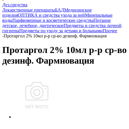
Дез.средства
Лекарственные препараты
БАД
Медицинские
изделия
ОПТИКА и средства ухода за ней
Минеральные
воды
Парфюмерные и косметические средства
Питание
детское, лечебное, диетическое
Предметы и средства личной
гигиены
Предметы по уходу за детьми и больными
Прочее
-
Протаргол 2% 10мл р-р ср-во дезинф. Фармновация
Протаргол 2% 10мл р-р ср-во
дезинф. Фармновация