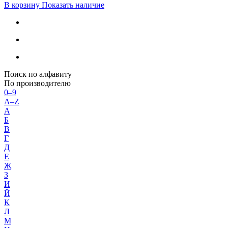
В корзину
Показать наличие
Поиск по алфавиту
По производителю
0–9
A–Z
А
Б
В
Г
Д
Е
Ж
З
И
Й
К
Л
М