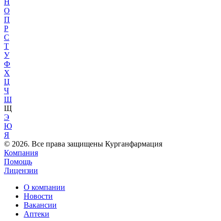
Н
О
П
Р
С
Т
У
Ф
Х
Ц
Ч
Ш
Щ
Э
Ю
Я
© 2026. Все права защищены Курганфармация
Компания
Помощь
Лицензии
О компании
Новости
Вакансии
Аптеки