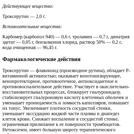
Действующее вещество:
Троксерутин — 2,0 г.
Вспомогательные вещества:
Карбомер (карбопол 940) — 0,6 г, троламин — 0,7 г, динатрия
эдетат — 0,05 г, бензалкония хлорид, раствор 50% — 0,2 г,
вода очищенная — 96,45 г.
Фармакологические действия
Троксерутин — флавоноид (производное рутина), обладает P-
витаминной активностью; оказывает венотонизирующее,
венопротекторное, противоотечное, антиоксидантное и
противовоспалительное действие. Участвует в окислительно-
восстановительных процессах, блокирует гиалуронидазу,
стабилизирует гиалуроновую кислоту клеточных оболочек и
уменьшает проницаемость и ломкость капилляров, повышает
их тонус. Увеличивает плотность сосудистой стенки,
уменьшает экссудацию жидкой части плазмы и диапедез
клеток крови. Снижает воспаление в сосудистой стенке,
ограничивая прилипание к ее поверхности тромбоцитов.
Нетоксичен, имеет большую широту терапевтического