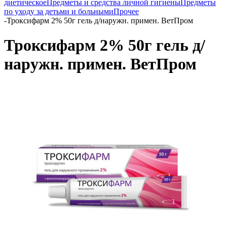
диетическое
Предметы и средства личной гигиены
Предметы
по уходу за детьми и больными
Прочее
-
Троксифарм 2% 50г гель д/наружн. примен. ВетПром
Троксифарм 2% 50г гель д/
наружн. примен. ВетПром