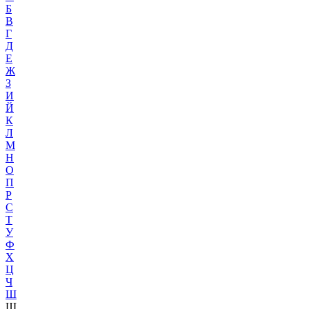
Б
В
Г
Д
Е
Ж
З
И
Й
К
Л
М
Н
О
П
Р
С
Т
У
Ф
Х
Ц
Ч
Ш
Щ