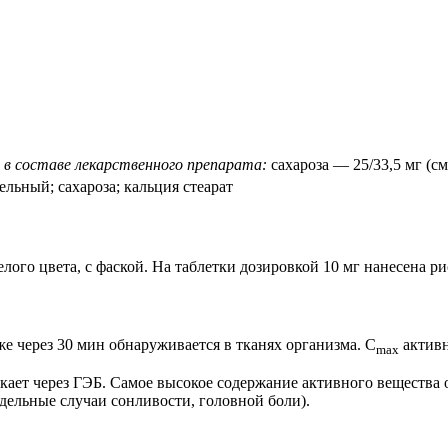
в составе лекарственного препарата:
сахароза — 25/33,5 мг (с
льный; сахароза; кальция стеарат
ого цвета, с фаской. На таблетки дозировкой 10 мг нанесена ри
 через 30 мин обнаруживается в тканях организма. C
активн
max
ет через ГЭБ. Самое высокое содержание активного вещества от
дельные случаи сонливости, головной боли).