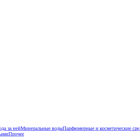
да за ней
Минеральные воды
Парфюмерные и косметические сре
ными
Прочее