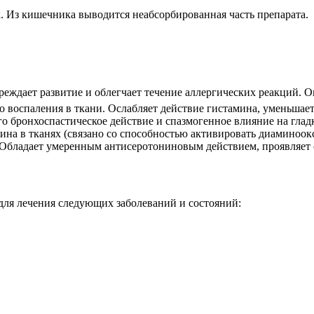
 Из кишечника выводится неабсорбированная часть препарата.
еждает развитие и облегчает течение аллергических реакций. О
о воспаления в ткани. Ослабляет действие гистамина, уменьшает
го бронхоспастическое действие и спазмогенное влияние на гла
ина в тканях (связано со способностью активировать диаминоо
. Обладает умеренным антисеротониновым действием, проявляе
 для лечения следующих заболеваний и состояний: