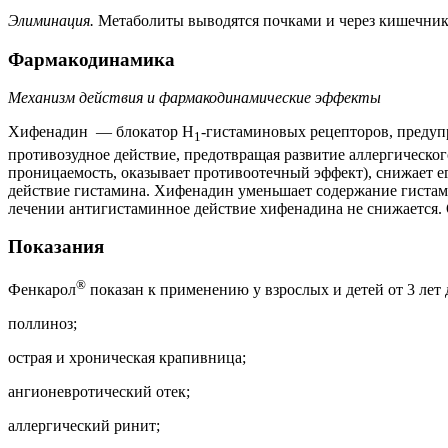
Элиминация.
Метаболиты выводятся почками и через кишечник.
Фармакодинамика
Механизм действия и фармакодинамические эффекты
Хифенадин — блокатор Н
-гистаминовых рецепторов, предупр
1
противозудное действие, предотвращая развитие аллергическог
проницаемость, оказывает противоотечный эффект), снижает е
действие гистамина. Хифенадин уменьшает содержание гистам
лечении антигистаминное действие хифенадина не снижается
Показания
®
Фенкарол
показан к применению у взрослых и детей от 3 лет
поллиноз;
острая и хроническая крапивница;
ангионевротический отек;
аллергический ринит;