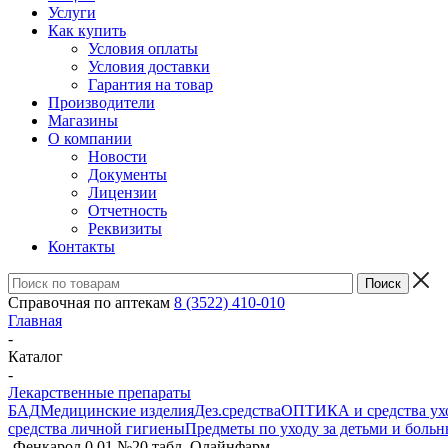
Услуги
Как купить
Условия оплаты
Условия доставки
Гарантия на товар
Производители
Магазины
О компании
Новости
Документы
Лицензии
Отчетность
Реквизиты
Контакты
Справочная по аптекам
8 (3522) 410-010
Главная
-
Каталог
-
Лекарственные препараты
БАД
Медицинские изделия
Дез.средства
ОПТИКА и средства ухо
средства личной гигиены
Предметы по уходу за детьми и боль
-
Фенкарол 0,01 №20 табл. Олайнфарм