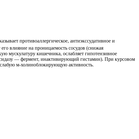
казывает противоаллергическое, антиэкссудативное и
 его влияние на проницаемость сосудов (снижая
дкую мускулатуру кишечника, ослабляет гипотензивное
ксидазу — фермент, инактивирующий гистамин). При курсовом
т слабую м-холиноблокирующую активность.