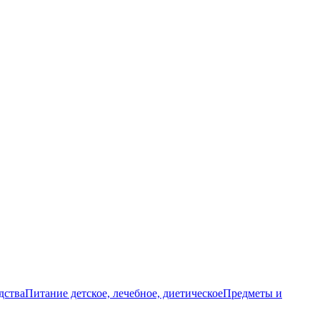
дства
Питание детское, лечебное, диетическое
Предметы и