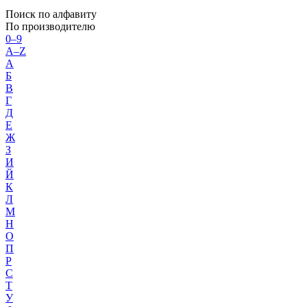
Поиск по алфавиту
По производителю
0–9
A–Z
А
Б
В
Г
Д
Е
Ж
З
И
Й
К
Л
М
Н
О
П
Р
С
Т
У