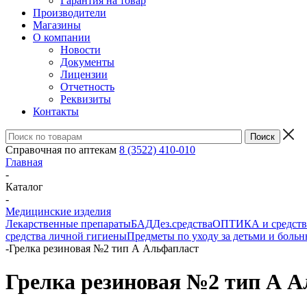
Гарантия на товар
Производители
Магазины
О компании
Новости
Документы
Лицензии
Отчетность
Реквизиты
Контакты
Справочная по аптекам
8 (3522) 410-010
Главная
-
Каталог
-
Медицинские изделия
Лекарственные препараты
БАД
Дез.средства
ОПТИКА и средства
средства личной гигиены
Предметы по уходу за детьми и боль
-
Грелка резиновая №2 тип А Альфапласт
Грелка резиновая №2 тип А 