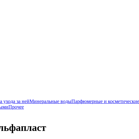
 ухода за ней
Минеральные воды
Парфюмерные и косметические
ными
Прочее
Альфапласт