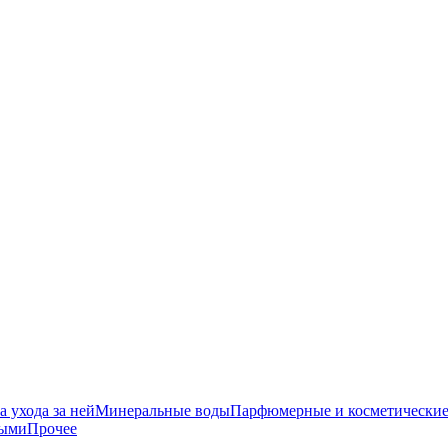
 ухода за ней
Минеральные воды
Парфюмерные и косметические
ными
Прочее