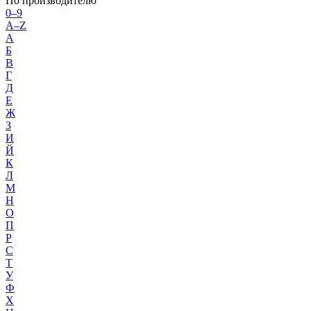
По производителю
0–9
A–Z
А
Б
В
Г
Д
Е
Ж
З
И
Й
К
Л
М
Н
О
П
Р
С
Т
У
Ф
Х