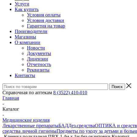
Услуги
Как купить
Условия оплаты
Условия доставки
Гарантия на товар
Производители
Магазины
О компании
Новости
Документы
Лицензии
Отчетность
Реквизиты
Контакты
Справочная по аптекам
8 (3522) 410-010
Главная
-
Каталог
-
Медицинские изделия
Лекарственные препараты
БАД
Дез.средства
ОПТИКА и средства
средства личной гигиены
Предметы по уходу за детьми и боль
-
Клеенка подкладная ПВХ 1,4м x 1м без окантовки Колорит