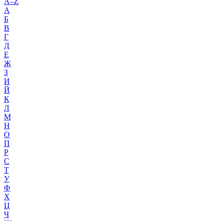
A–Z
А
Б
В
Г
Д
Е
Ж
З
И
Й
К
Л
М
Н
О
П
Р
С
Т
У
Ф
Х
Ц
Ч