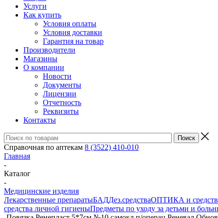
Услуги
Как купить
Условия оплаты
Условия доставки
Гарантия на товар
Производители
Магазины
О компании
Новости
Документы
Лицензии
Отчетность
Реквизиты
Контакты
Справочная по аптекам
8 (3522) 410-010
Главная
-
Каталог
-
Медицинские изделия
Лекарственные препараты
БАД
Дез.средства
ОПТИКА и средства
средства личной гигиены
Предметы по уходу за детьми и боль
-
Повязка Ренепласт 5*7см №10 самокл п/операц Реневал Обн