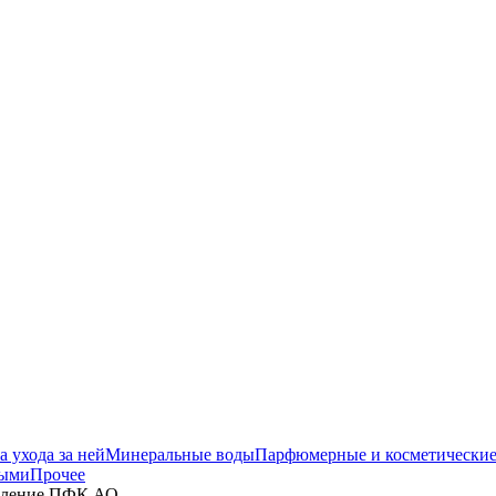
 ухода за ней
Минеральные воды
Парфюмерные и косметические
ными
Прочее
овление ПФК АО