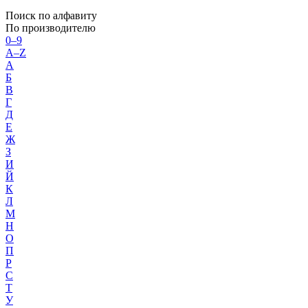
Поиск по алфавиту
По производителю
0–9
A–Z
А
Б
В
Г
Д
Е
Ж
З
И
Й
К
Л
М
Н
О
П
Р
С
Т
У