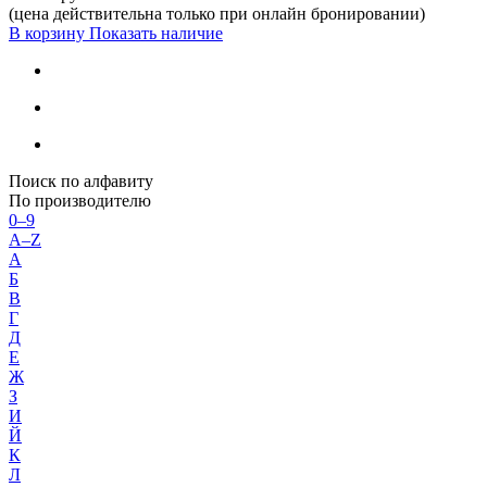
(цена действительна только при онлайн бронировании)
В корзину
Показать наличие
Поиск по алфавиту
По производителю
0–9
A–Z
А
Б
В
Г
Д
Е
Ж
З
И
Й
К
Л