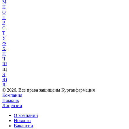
М
Н
О
П
Р
С
Т
У
Ф
Х
Ц
Ч
Ш
Щ
Э
Ю
Я
© 2026. Все права защищены Курганфармация
Компания
Помощь
Лицензии
О компании
Новости
Вакансии