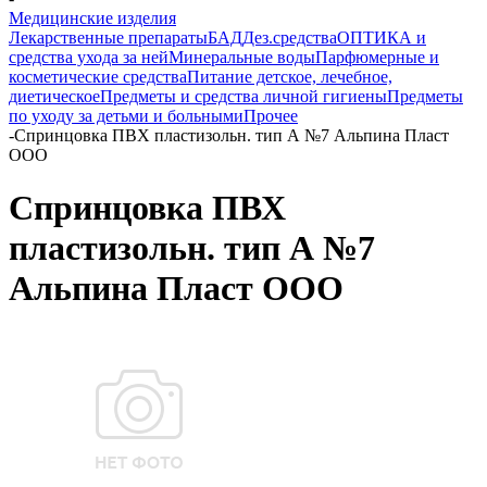
Медицинские изделия
Лекарственные препараты
БАД
Дез.средства
ОПТИКА и
средства ухода за ней
Минеральные воды
Парфюмерные и
косметические средства
Питание детское, лечебное,
диетическое
Предметы и средства личной гигиены
Предметы
по уходу за детьми и больными
Прочее
-
Спринцовка ПВХ пластизольн. тип А №7 Альпина Пласт
ООО
Спринцовка ПВХ
пластизольн. тип А №7
Альпина Пласт ООО