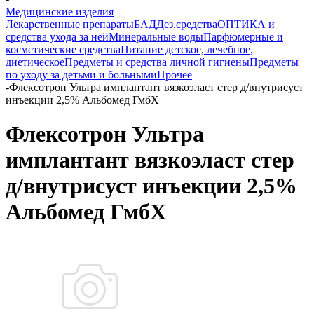
Медицинские изделия
Лекарственные препараты
БАД
Дез.средства
ОПТИКА и
средства ухода за ней
Минеральные воды
Парфюмерные и
косметические средства
Питание детское, лечебное,
диетическое
Предметы и средства личной гигиены
Предметы
по уходу за детьми и больными
Прочее
-
Флексотрон Ультра имплантант вязкоэласт стер д/внутрисуст
инъекции 2,5% Альбомед ГмбХ
Флексотрон Ультра
имплантант вязкоэласт стер
д/внутрисуст инъекции 2,5%
Альбомед ГмбХ