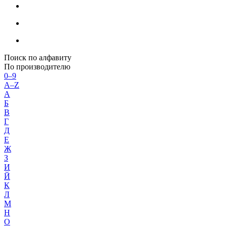
Поиск по алфавиту
По производителю
0–9
A–Z
А
Б
В
Г
Д
Е
Ж
З
И
Й
К
Л
М
Н
О