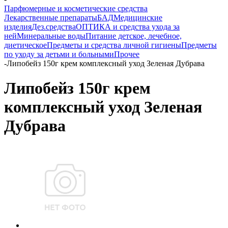
Парфюмерные и косметические средства
Лекарственные препараты
БАД
Медицинские
изделия
Дез.средства
ОПТИКА и средства ухода за
ней
Минеральные воды
Питание детское, лечебное,
диетическое
Предметы и средства личной гигиены
Предметы
по уходу за детьми и больными
Прочее
-
Липобейз 150г крем комплексный уход Зеленая Дубрава
Липобейз 150г крем
комплексный уход Зеленая
Дубрава