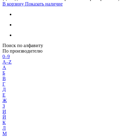
В корзину
Показать наличие
Поиск по алфавиту
По производителю
0–9
A–Z
А
Б
В
Г
Д
Е
Ж
З
И
Й
К
Л
М