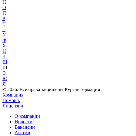
Н
О
П
Р
С
Т
У
Ф
Х
Ц
Ч
Ш
Щ
Э
Ю
Я
© 2026. Все права защищены Курганфармация
Компания
Помощь
Лицензии
О компании
Новости
Вакансии
Аптеки