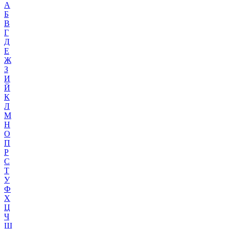
А
Б
В
Г
Д
Е
Ж
З
И
Й
К
Л
М
Н
О
П
Р
С
Т
У
Ф
Х
Ц
Ч
Ш