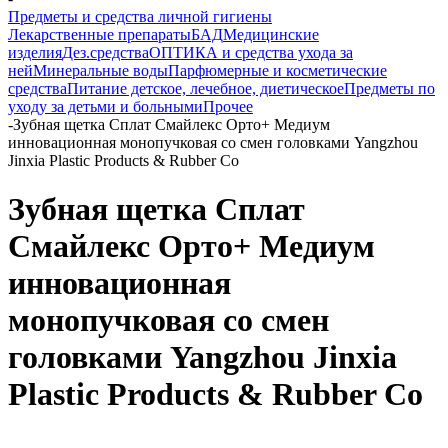
Предметы и средства личной гигиены
Лекарственные препараты
БАД
Медицинские
изделия
Дез.средства
ОПТИКА и средства ухода за
ней
Минеральные воды
Парфюмерные и косметические
средства
Питание детское, лечебное, диетическое
Предметы по
уходу за детьми и больными
Прочее
-
Зубная щетка Сплат Смайлекс Орто+ Медиум
инновационная монопучковая со смен головками Yangzhou
Jinxia Plastic Products & Rubber Co
Зубная щетка Сплат
Смайлекс Орто+ Медиум
инновационная
монопучковая со смен
головками Yangzhou Jinxia
Plastic Products & Rubber Co