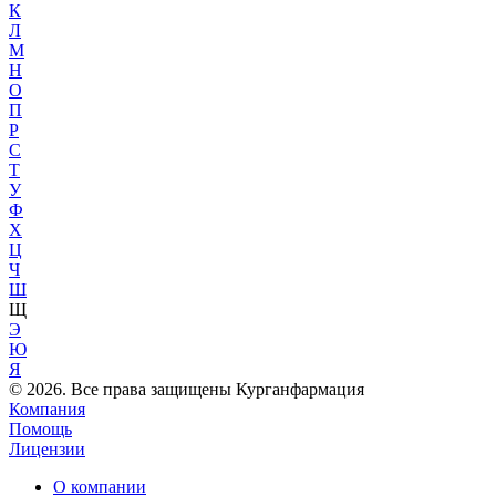
К
Л
М
Н
О
П
Р
С
Т
У
Ф
Х
Ц
Ч
Ш
Щ
Э
Ю
Я
© 2026. Все права защищены Курганфармация
Компания
Помощь
Лицензии
О компании