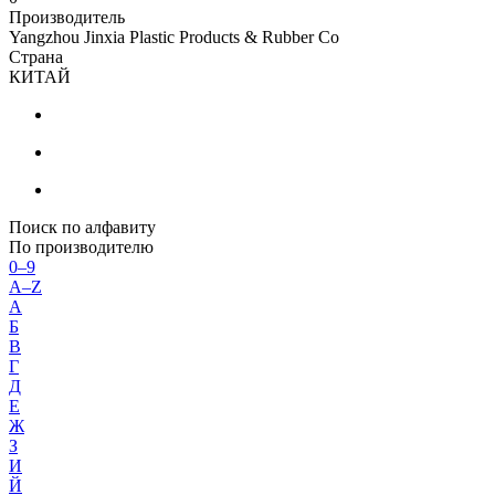
Производитель
Yangzhou Jinxia Plastic Products & Rubber Co
Страна
КИТАЙ
Поиск по алфавиту
По производителю
0–9
A–Z
А
Б
В
Г
Д
Е
Ж
З
И
Й