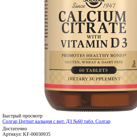
Быстрый просмотр
Солгар Цитрат кальция с вит. Д3 №60 табл. Солгар
Достаточно
Артикул
: KF-00030935