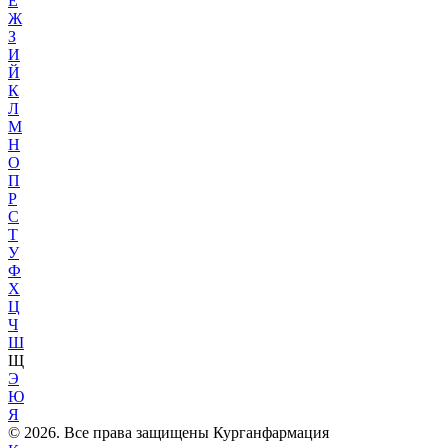
Е
Ж
З
И
Й
К
Л
М
Н
О
П
Р
С
Т
У
Ф
Х
Ц
Ч
Ш
Щ
Э
Ю
Я
© 2026. Все права защищены Курганфармация