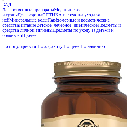
БАД
Лекарственные препараты
Медицинские
изделия
Дез.средства
ОПТИКА и средства ухода за
ней
Минеральные воды
Парфюмерные и косметические
средства
Питание детское, лечебное, диетическое
Предметы и
средства личной гигиены
Предметы по уходу за детьми и
больными
Прочее
По популярности
По алфавиту
По цене
По наличию