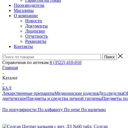
Гарантия на товар
Производители
Магазины
О компании
Новости
Документы
Лицензии
Отчетность
Реквизиты
Контакты
Справочная по аптекам
8 (3522) 410-010
Главная
-
Каталог
-
БАД
Лекарственные препараты
Медицинские изделия
Дез.средства
ОП
диетическое
Предметы и средства личной гигиены
Предметы по 
По популярности
По алфавиту
По цене
По наличию