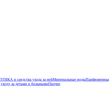
ТИКА и средства ухода за ней
Минеральные воды
Парфюмерные 
уходу за детьми и больными
Прочее