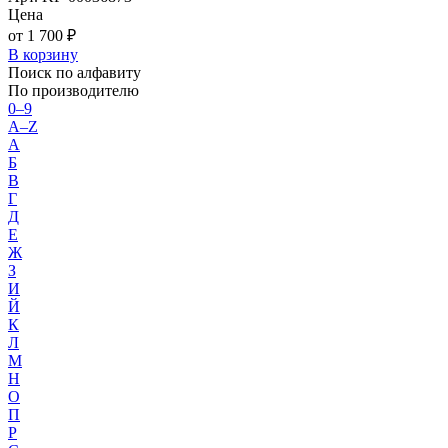
Цена
от 1 700 ₽
В корзину
Поиск по алфавиту
По производителю
0–9
A–Z
А
Б
В
Г
Д
Е
Ж
З
И
Й
К
Л
М
Н
О
П
Р