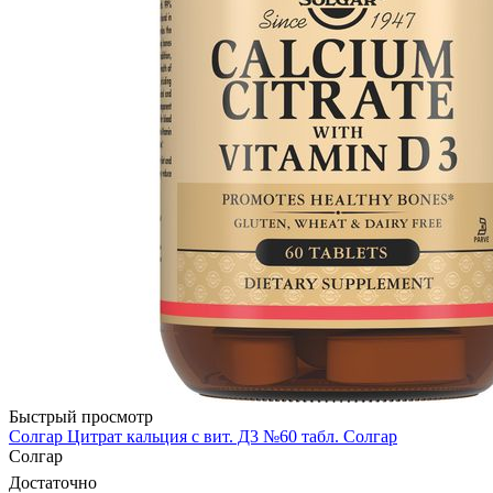
Быстрый просмотр
Солгар Цитрат кальция с вит. Д3 №60 табл. Солгар
Солгар
Достаточно