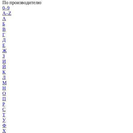
По производителю
0–9
A–Z
А
Б
В
Г
Д
Е
Ж
З
И
Й
К
Л
М
Н
О
П
Р
С
Т
У
Ф
Х