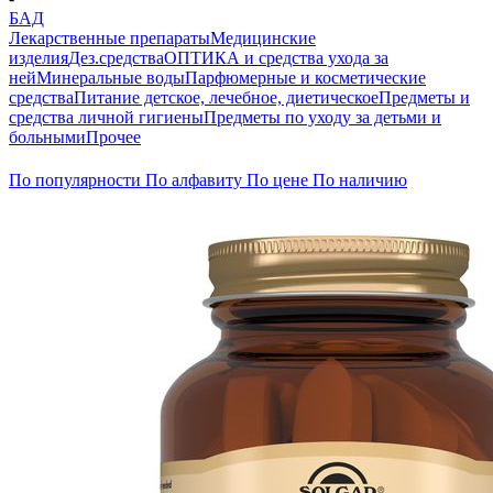
БАД
Лекарственные препараты
Медицинские
изделия
Дез.средства
ОПТИКА и средства ухода за
ней
Минеральные воды
Парфюмерные и косметические
средства
Питание детское, лечебное, диетическое
Предметы и
средства личной гигиены
Предметы по уходу за детьми и
больными
Прочее
По популярности
По алфавиту
По цене
По наличию