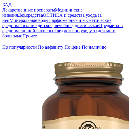
БАД
Лекарственные препараты
Медицинские
изделия
Дез.средства
ОПТИКА и средства ухода за
ней
Минеральные воды
Парфюмерные и косметические
средства
Питание детское, лечебное, диетическое
Предметы и
средства личной гигиены
Предметы по уходу за детьми и
больными
Прочее
По популярности
По алфавиту
По цене
По наличию