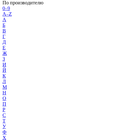
По производителю
0–9
A–Z
А
Б
В
Г
Д
Е
Ж
З
И
Й
К
Л
М
Н
О
П
Р
С
Т
У
Ф
Х