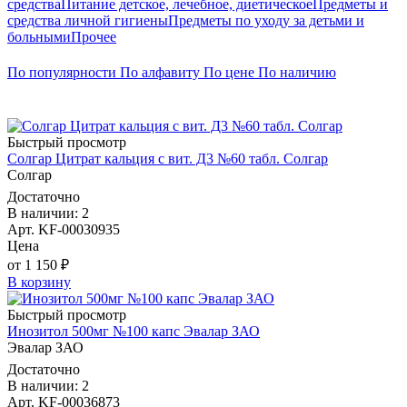
средства
Питание детское, лечебное, диетическое
Предметы и
средства личной гигиены
Предметы по уходу за детьми и
больными
Прочее
По популярности
По алфавиту
По цене
По наличию
Быстрый просмотр
Солгар Цитрат кальция с вит. Д3 №60 табл. Солгар
Солгар
Достаточно
В наличии: 2
Арт. KF-00030935
Цена
от 1 150 ₽
В корзину
Быстрый просмотр
Инозитол 500мг №100 капс Эвалар ЗАО
Эвалар ЗАО
Достаточно
В наличии: 2
Арт. KF-00036873