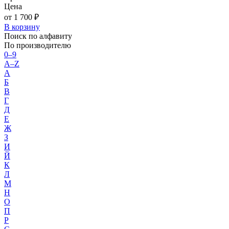
Цена
от 1 700 ₽
В корзину
Поиск по алфавиту
По производителю
0–9
A–Z
А
Б
В
Г
Д
Е
Ж
З
И
Й
К
Л
М
Н
О
П
Р