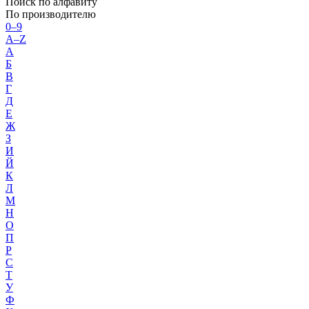
Поиск по алфавиту
По производителю
0–9
A–Z
А
Б
В
Г
Д
Е
Ж
З
И
Й
К
Л
М
Н
О
П
Р
С
Т
У
Ф