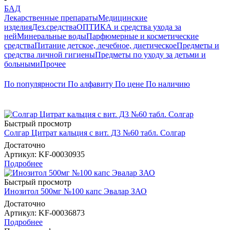
БАД
Лекарственные препараты
Медицинские
изделия
Дез.средства
ОПТИКА и средства ухода за
ней
Минеральные воды
Парфюмерные и косметические
средства
Питание детское, лечебное, диетическое
Предметы и
средства личной гигиены
Предметы по уходу за детьми и
больными
Прочее
По популярности
По алфавиту
По цене
По наличию
Быстрый просмотр
Солгар Цитрат кальция с вит. Д3 №60 табл. Солгар
Достаточно
Артикул
: KF-00030935
Подробнее
Быстрый просмотр
Инозитол 500мг №100 капс Эвалар ЗАО
Достаточно
Артикул
: KF-00036873
Подробнее