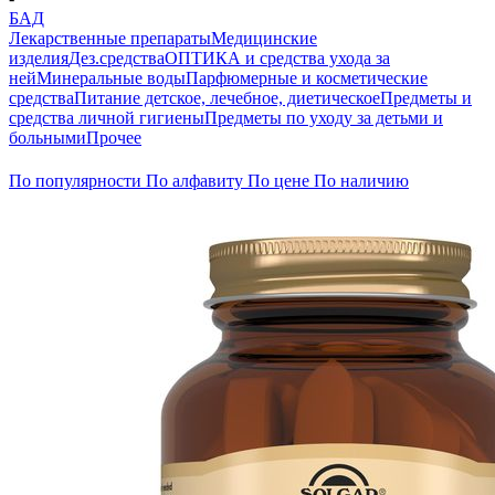
БАД
Лекарственные препараты
Медицинские
изделия
Дез.средства
ОПТИКА и средства ухода за
ней
Минеральные воды
Парфюмерные и косметические
средства
Питание детское, лечебное, диетическое
Предметы и
средства личной гигиены
Предметы по уходу за детьми и
больными
Прочее
По популярности
По алфавиту
По цене
По наличию