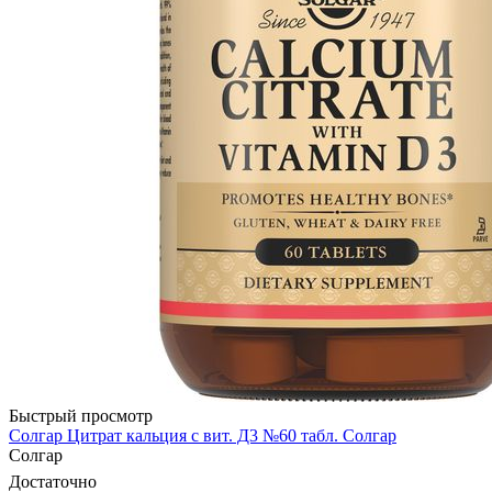
Быстрый просмотр
Солгар Цитрат кальция с вит. Д3 №60 табл. Солгар
Солгар
Достаточно