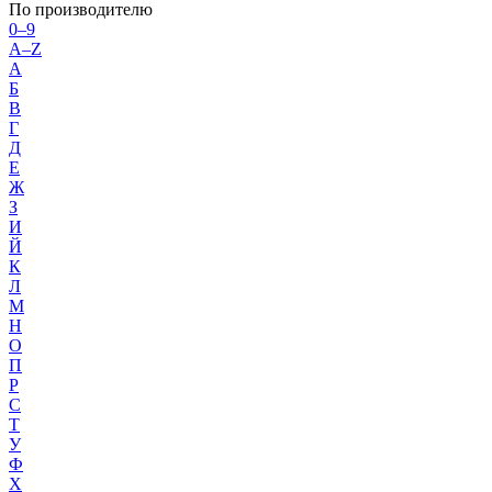
По производителю
0–9
A–Z
А
Б
В
Г
Д
Е
Ж
З
И
Й
К
Л
М
Н
О
П
Р
С
Т
У
Ф
Х