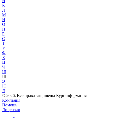
Й
К
Л
М
Н
О
П
Р
С
Т
У
Ф
Х
Ц
Ч
Ш
Щ
Э
Ю
Я
© 2026. Все права защищены Курганфармация
Компания
Помощь
Лицензии