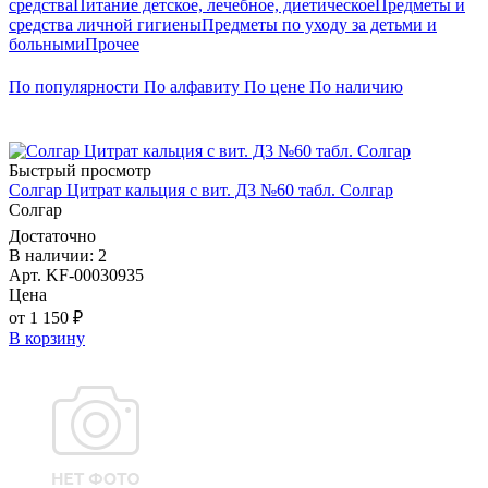
средства
Питание детское, лечебное, диетическое
Предметы и
средства личной гигиены
Предметы по уходу за детьми и
больными
Прочее
По популярности
По алфавиту
По цене
По наличию
Быстрый просмотр
Солгар Цитрат кальция с вит. Д3 №60 табл. Солгар
Солгар
Достаточно
В наличии: 2
Арт. KF-00030935
Цена
от 1 150 ₽
В корзину