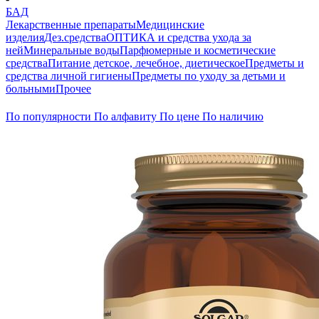
БАД
Лекарственные препараты
Медицинские
изделия
Дез.средства
ОПТИКА и средства ухода за
ней
Минеральные воды
Парфюмерные и косметические
средства
Питание детское, лечебное, диетическое
Предметы и
средства личной гигиены
Предметы по уходу за детьми и
больными
Прочее
По популярности
По алфавиту
По цене
По наличию