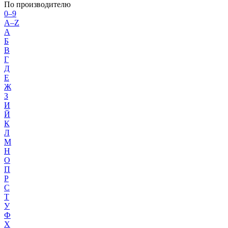
По производителю
0–9
A–Z
А
Б
В
Г
Д
Е
Ж
З
И
Й
К
Л
М
Н
О
П
Р
С
Т
У
Ф
Х