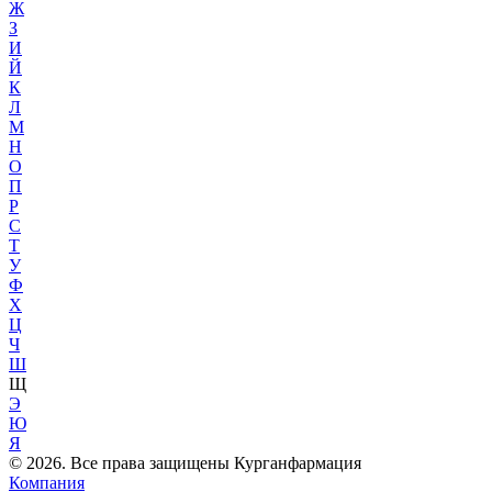
Ж
З
И
Й
К
Л
М
Н
О
П
Р
С
Т
У
Ф
Х
Ц
Ч
Ш
Щ
Э
Ю
Я
© 2026. Все права защищены Курганфармация
Компания