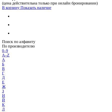
(цена действительна только при онлайн бронировании)
В корзину
Показать наличие
Поиск по алфавиту
По производителю
0–9
A–Z
А
Б
В
Г
Д
Е
Ж
З
И
Й
К
Л