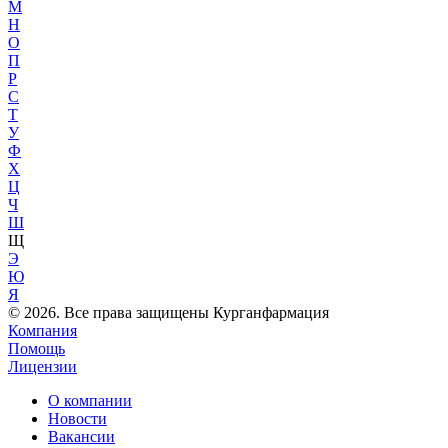
М
Н
О
П
Р
С
Т
У
Ф
Х
Ц
Ч
Ш
Щ
Э
Ю
Я
© 2026. Все права защищены Курганфармация
Компания
Помощь
Лицензии
О компании
Новости
Вакансии