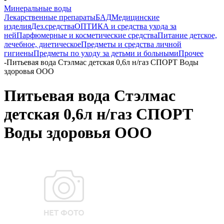
Минеральные воды
Лекарственные препараты
БАД
Медицинские
изделия
Дез.средства
ОПТИКА и средства ухода за
ней
Парфюмерные и косметические средства
Питание детское,
лечебное, диетическое
Предметы и средства личной
гигиены
Предметы по уходу за детьми и больными
Прочее
-
Питьевая вода Стэлмас детская 0,6л н/газ СПОРТ Воды
здоровья ООО
Питьевая вода Стэлмас
детская 0,6л н/газ СПОРТ
Воды здоровья ООО